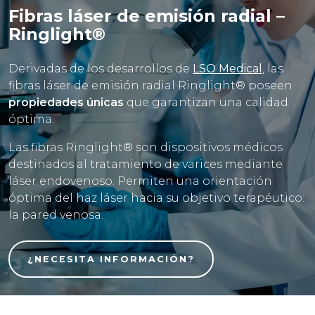
Fibras láser de emisión radial –
Ringlight®
Derivadas de los desarrollos de
LSO Medical
, las
fibras láser de emisión radial Ringlight® poseen
propiedades únicas
que garantizan una calidad
óptima.
Las fibras Ringlight® son dispositivos médicos
destinados al tratamiento de varices mediante
láser endovenoso. Permiten una orientación
óptima del haz láser hacia su objetivo terapéutico:
la pared venosa.
¿NECESITA INFORMACIÓN?