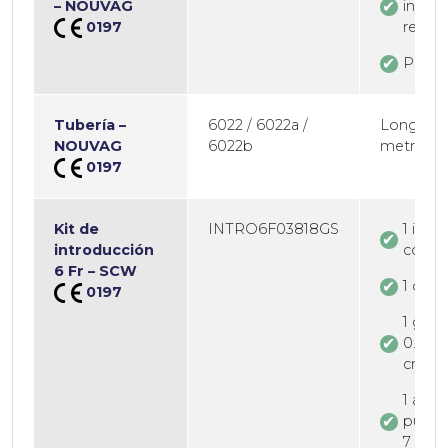
– NOUVAG
inyecc
0197
regula
Pedal:
Tubería –
6022 / 6022a /
Longitud:
NOUVAG
6022b
metros
0197
Kit de
INTRO6F03818GS
1 intr
introducción
corto 
6 Fr – SCW
1 dila
0197
1 guía
0.038 
cm
1 aguj
punci
7 cm